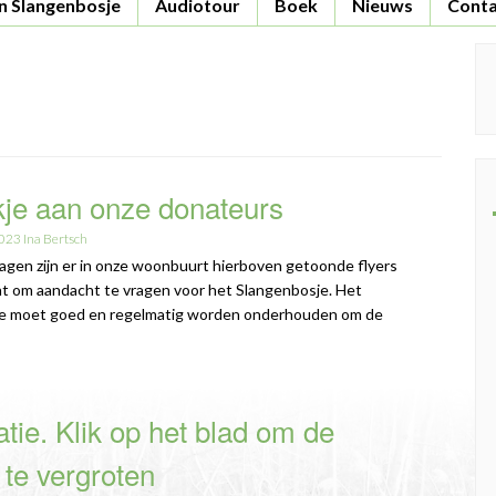
n Slangenbosje
Audiotour
Boek
Nieuws
Conta
S
fo
je aan onze donateurs
2023
Ina Bertsch
agen zijn er in onze woonbuurt hierboven getoonde flyers
t om aandacht te vragen voor het Slangenbosje. Het
e moet goed en regelmatig worden onderhouden om de
atie. Klik op het blad om de
 te vergroten