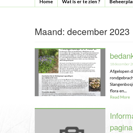
Home
Wat is er te zien ?
Beheerpla
Maand:
december 2023
bedank
18 december 
Afgelopen d
rondgebrach
Slangenbosj
flora en...
Read More
Inform
pagina