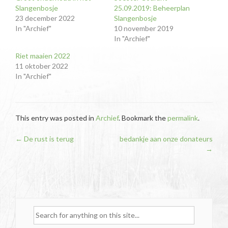
Slangenbosje
25.09.2019: Beheerplan
23 december 2022
Slangenbosje
In "Archief"
10 november 2019
In "Archief"
Riet maaien 2022
11 oktober 2022
In "Archief"
This entry was posted in
Archief
. Bookmark the
permalink
.
Post
←
De rust is terug
bedankje aan onze donateurs
→
navigation
Search
for: