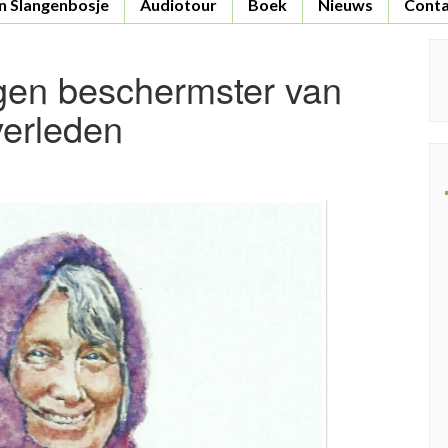
n Slangenbosje
Audiotour
Boek
Nieuws
Conta
S
ogen beschermster van
fo
verleden