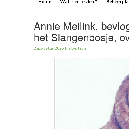
Home
Wat is er te zien ?
Beheerpla
Annie Meilink, bevl
het Slangenbosje, o
2 augustus 2025
Ina Bertsch