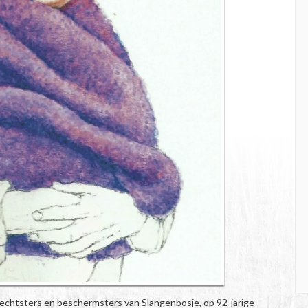
rvechtsters en beschermsters van Slangenbosje, op 92-jarige