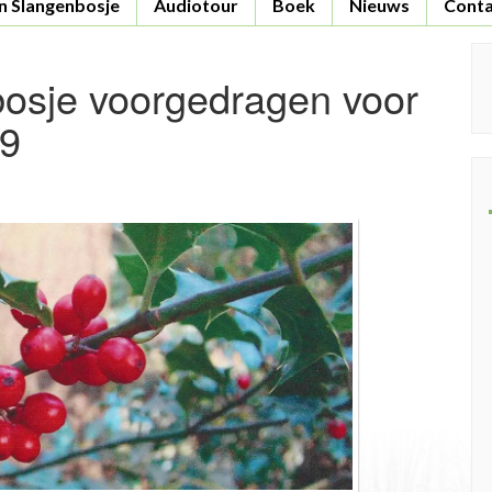
n Slangenbosje
Audiotour
Boek
Nieuws
Conta
S
osje voorgedragen voor
fo
19