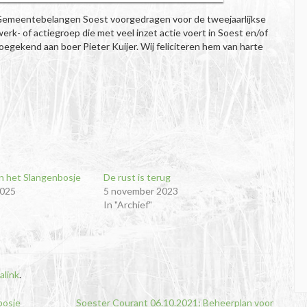
Gemeentebelangen Soest voorgedragen voor de tweejaarlijkse
erk- of actiegroep die met veel inzet actie voert in Soest en/of
oegekend aan boer Pieter Kuijer. Wij feliciteren hem van harte
n het Slangenbosje
De rust is terug
2025
5 november 2023
In "Archief"
alink
.
bosje
Soester Courant 06.10.2021: Beheerplan voor